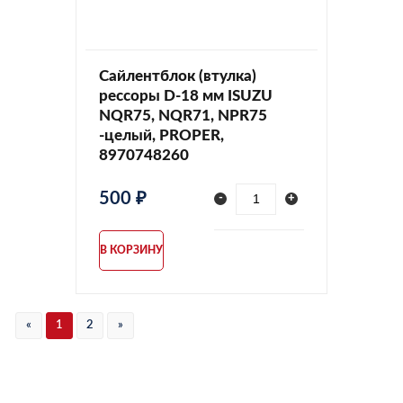
Сайлентблок (втулка)
рессоры D-18 мм ISUZU
NQR75, NQR71, NPR75
-целый, PROPER,
8970748260
500 ₽
-
+
В КОРЗИНУ
«
1
2
»