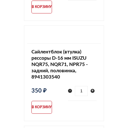
В КОРЗИНУ
Сайлентблок (втулка)
рессоры D-16 мм ISUZU
NQR75, NQR71, NPR75 -
задний, половинка,
8941303540
350 ₽
-
+
В КОРЗИНУ