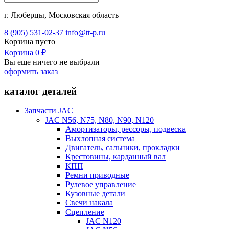
г. Люберцы, Московская область
8 (905) 531-02-37
info@tt-p.ru
Корзина
пусто
Корзина
0
₽
Вы еще ничего не выбрали
оформить заказ
каталог деталей
Запчасти JAC
JAC N56, N75, N80, N90, N120
Амортизаторы, рессоры, подвеска
Выхлопная система
Двигатель, сальники, прокладки
Крестовины, карданный вал
КПП
Ремни приводные
Рулевое управление
Кузовные детали
Свечи накала
Сцепление
JAC N120