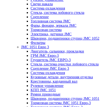
Свечи накала
Система охлаждения
Стекла, система лобового стекла
Сцепление
Топливная система JMC
Фары, фонари, зеркала JMC
Тормозная система
Электрика, датчики JMC
Шкворни, подшипники ступиц JMC 1052
Фильтры
JMC 1051 Евро 3
Двигатель, сальники, прокладки
ГРМ JMC Евро-3
Глушитель JMC ЕВРО-3
Стекла, система очистки лобового стекла
Сцепление JMC Евро 3
Система охлаждения
Кузовные детали, внутренняя отделка
Крестовины, карданный вал
Рулевое управление
КПП JMC 1051
Ремни приводные
Шкворни, подшипники ступиц JMC 1051
Тормозная система JMC 1051 Евро-3