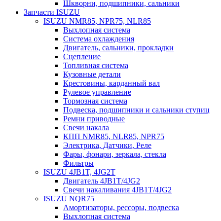
Шкворни, подшипники, сальники
Запчасти ISUZU
ISUZU NMR85, NPR75, NLR85
Выхлопная система
Система охлаждения
Двигатель, сальники, прокладки
Сцепление
Топливная система
Кузовные детали
Крестовины, карданный вал
Рулевое управление
Тормозная система
Подвеска, подшипники и сальники ступиц
Ремни приводные
Свечи накала
КПП NMR85, NLR85, NPR75
Электрика, Датчики, Реле
Фары, фонари, зеркала, стекла
Фильтры
ISUZU 4JB1T, 4JG2T
Двигатель 4JB1T/4JG2
Свечи накаливания 4JB1T/4JG2
ISUZU NQR75
Амортизаторы, рессоры, подвеска
Выхлопная система