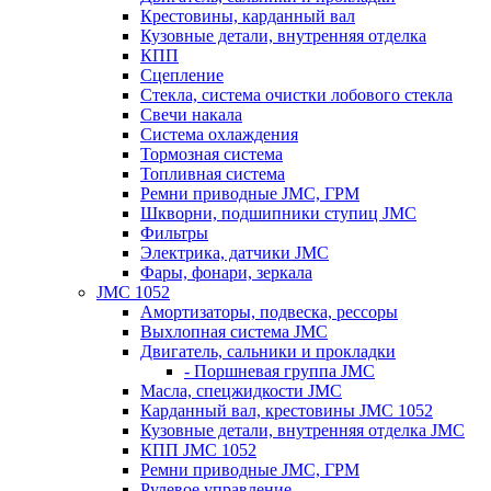
Крестовины, карданный вал
Кузовные детали, внутренняя отделка
КПП
Сцепление
Стекла, система очистки лобового стекла
Свечи накала
Система охлаждения
Тормозная система
Топливная система
Ремни приводные JMC, ГРМ
Шкворни, подшипники ступиц JMC
Фильтры
Электрика, датчики JMC
Фары, фонари, зеркала
JMC 1052
Амортизаторы, подвеска, рессоры
Выхлопная система JMC
Двигатель, сальники и прокладки
- Поршневая группа JMC
Масла, спецжидкости JMC
Карданный вал, крестовины JMC 1052
Кузовные детали, внутренняя отделка JMC
КПП JMC 1052
Ремни приводные JMC, ГРМ
Рулевое управление