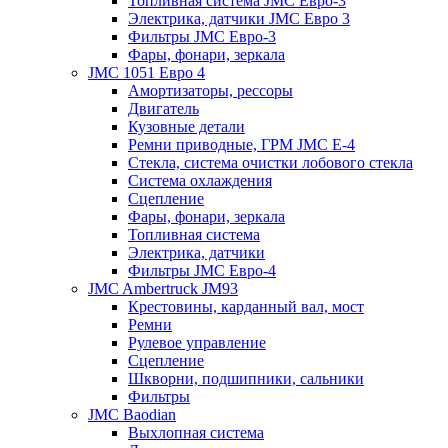
Топливная система JMC Евро-3
Электрика, датчики JMC Евро 3
Фильтры JMC Евро-3
Фары, фонари, зеркала
JMC 1051 Евро 4
Амортизаторы, рессоры
Двигатель
Кузовные детали
Ремни приводные, ГРМ JMC E-4
Стекла, система очистки лобового стекла
Система охлаждения
Сцепление
Фары, фонари, зеркала
Топливная cистема
Электрика, датчики
Фильтры JMC Евро-4
JMC Ambertruck JM93
Крестовины, карданный вал, мост
Ремни
Рулевое управление
Сцепление
Шкворни, подшипники, сальники
Фильтры
JMC Baodian
Выхлопная система