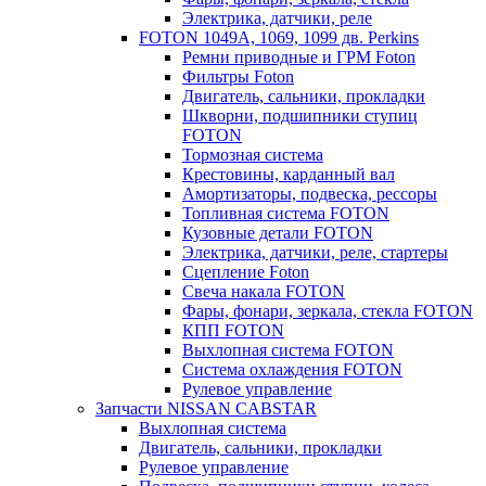
Электрика, датчики, реле
FOTON 1049A, 1069, 1099 дв. Perkins
Ремни приводные и ГРМ Foton
Фильтры Foton
Двигатель, сальники, прокладки
Шкворни, подшипники ступиц
FOTON
Тормозная система
Крестовины, карданный вал
Амортизаторы, подвеска, рессоры
Топливная система FOTON
Кузовные детали FOTON
Электрика, датчики, реле, стартеры
Сцепление Foton
Свеча накала FOTON
Фары, фонари, зеркала, стекла FOTON
КПП FOTON
Выхлопная система FOTON
Система охлаждения FOTON
Рулевое управление
Запчасти NISSAN CABSTAR
Выхлопная система
Двигатель, сальники, прокладки
Рулевое управление