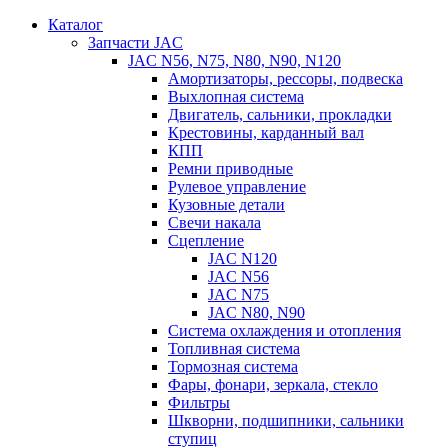
Каталог
Запчасти JAC
JAC N56, N75, N80, N90, N120
Амортизаторы, рессоры, подвеска
Выхлопная система
Двигатель, сальники, прокладки
Крестовины, карданный вал
КПП
Ремни приводные
Рулевое управление
Кузовные детали
Свечи накала
Сцепление
JAC N120
JAC N56
JAC N75
JAC N80, N90
Система охлаждения и отопления
Топливная система
Тормозная система
Фары, фонари, зеркала, стекло
Фильтры
Шкворни, подшипники, сальники
ступиц