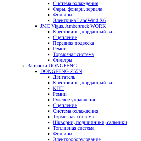
Система охлаждения
Фары, фонари, зеркала
Фильтры
Электрика LandWind X6
JMC Vigus, Ambertruck WORK
Крестовины, карданный вал
Сцепление
Передняя подвеска
Ремни
Тормозная система
Фильтры
Запчасти DONGFENG
DONGFENG Z55N
Двигатель
Крестовины, карданный вал
КПП
Ремни
Рулевое управление
Сцепление
Система охлаждения
Тормозная система
Шкворни, подшипники, сальники
Топливная система
Фильтры
Электрооборудование