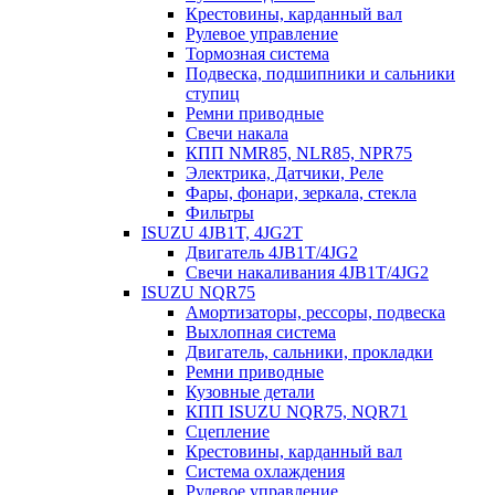
Крестовины, карданный вал
Рулевое управление
Тормозная система
Подвеска, подшипники и сальники
ступиц
Ремни приводные
Свечи накала
КПП NMR85, NLR85, NPR75
Электрика, Датчики, Реле
Фары, фонари, зеркала, стекла
Фильтры
ISUZU 4JB1T, 4JG2T
Двигатель 4JB1T/4JG2
Свечи накаливания 4JB1T/4JG2
ISUZU NQR75
Амортизаторы, рессоры, подвеска
Выхлопная система
Двигатель, сальники, прокладки
Ремни приводные
Кузовные детали
КПП ISUZU NQR75, NQR71
Сцепление
Крестовины, карданный вал
Система охлаждения
Рулевое управление