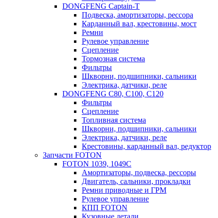
DONGFENG Captain-T
Подвеска, амортизаторы, рессора
Карданный вал, крестовины, мост
Ремни
Рулевое управление
Сцепление
Тормозная система
Фильтры
Шкворни, подшипники, сальники
Электрика, датчики, реле
DONGFENG С80, C100, C120
Фильтры
Сцепление
Топливная система
Шкворни, подшипники, сальники
Электрика, датчики, реле
Крестовины, карданный вал, редуктор
Запчасти FOTON
FOTON 1039, 1049C
Амортизаторы, подвеска, рессоры
Двигатель, сальники, прокладки
Ремни приводные и ГРМ
Рулевое управление
КПП FOTON
Кузовные детали