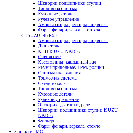
Шкворни,подшипники ступиц
Топливная система
Кузовные детали
Рулевое управление
Амортизаторы, рессоры, подвеска
Фары, фонари, зеркала, стекла
ISUZU NKR55
Амортизаторы, рессоры, подвеска
Двигатель
КПП ISUZU NKR55
Сцепление
Крестовины, карданный вал
Ремни приводные, ГРМ, ролики
Система охлаждения
Тормозная система
Свечи накала
Топливная система
Кузовные детали
Рулевое управление
Электрика, датчики, реле
Шкворни, подшипники ступиц ISUZU
NKR55
Фильтры
Фары, фонари, зеркала, стекло
Запчасти JMC