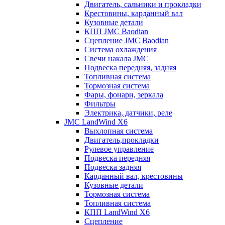
Двигатель, сальники и прокладки
Крестовины, карданный вал
Кузовные детали
КПП JMC Baodian
Сцепление JMC Baodian
Система охлаждения
Свечи накала JMC
Подвеска передняя, задняя
Топливная система
Тормозная система
Фары, фонари, зеркала
Фильтры
Электрика, датчики, реле
JMC LandWind X6
Выхлопная система
Двигатель,прокладки
Рулевое управление
Подвеска передняя
Подвеска задняя
Карданный вал, крестовины
Кузовные детали
Тормозная система
Топливная система
КПП LandWind X6
Сцепление