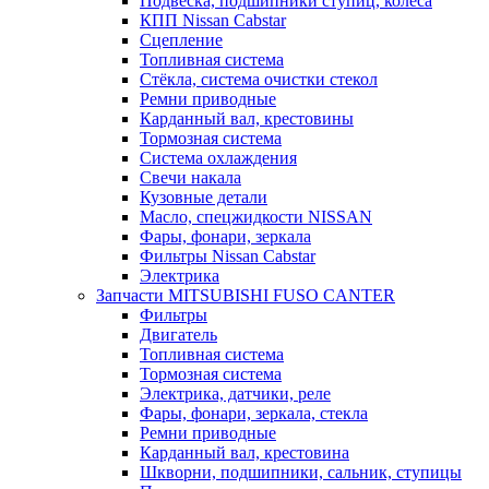
Подвеска, подшипники ступиц, колеса
КПП Nissan Cabstar
Сцепление
Топливная система
Стёкла, система очистки стекол
Ремни приводные
Карданный вал, крестовины
Тормозная система
Система охлаждения
Свечи накала
Кузовные детали
Масло, спецжидкости NISSAN
Фары, фонари, зеркала
Фильтры Nissan Cabstar
Электрика
Запчасти MITSUBISHI FUSO CANTER
Фильтры
Двигатель
Топливная система
Тормозная система
Электрика, датчики, реле
Фары, фонари, зеркала, стекла
Ремни приводные
Карданный вал, крестовина
Шкворни, подшипники, сальник, ступицы