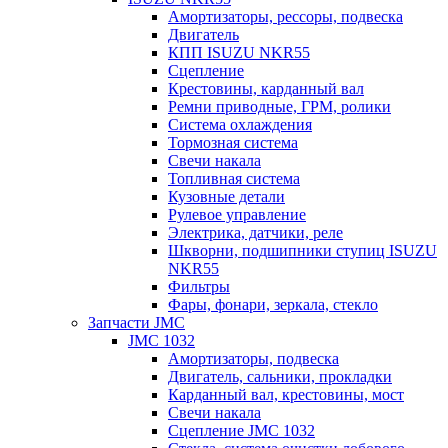
Амортизаторы, рессоры, подвеска
Двигатель
КПП ISUZU NKR55
Сцепление
Крестовины, карданный вал
Ремни приводные, ГРМ, ролики
Система охлаждения
Тормозная система
Свечи накала
Топливная система
Кузовные детали
Рулевое управление
Электрика, датчики, реле
Шкворни, подшипники ступиц ISUZU
NKR55
Фильтры
Фары, фонари, зеркала, стекло
Запчасти JMC
JMC 1032
Амортизаторы, подвеска
Двигатель, сальники, прокладки
Карданный вал, крестовины, мост
Свечи накала
Сцепление JMC 1032