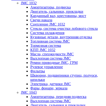
JMC 1032
Амортизаторы, подвеска
Двигатель, сальники, прокладки
Карданный вал, крестовины, мост
Свечи накала
Сцепление JMC 1032
Стекла, система очистки лобового стекла
Система охлаждения
Кузовные детали, внутренняя отделка
Топливная система JMC
Тормозная система
КПП JMC 1032
Масла, спецжидкости JMC
Выхлопная система JMC
Ремни приводные JMC, ГРМ
Рулевое управление
Фильтры
Шкворни, подшипники ступиц, полуоси,
шпильки
Электрика, датчики JMC
Фары, фонари, зеркала
JMC 1043
Амортизаторы, передняя подвеска
Выхлопная система JMC
Двигатель, сальники и прокладки